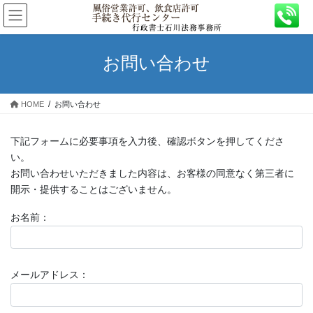
コ
ナ
ン
ビ
テ
ゲ
ン
ー
お問い合わせ
ツ
シ
へ
ョ
ス
ン
HOME
お問い合わせ
キ
に
ッ
移
プ
動
下記フォームに必要事項を入力後、確認ボタンを押してくださ
い。
お問い合わせいただきました内容は、お客様の同意なく第三者に
開示・提供することはございません。
お名前：
メールアドレス：