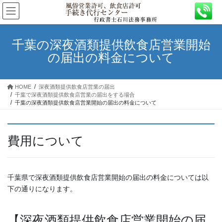
コ
ナ
ン
ビ
テ
ゲ
ン
ー
千葉の深夜酒類提供飲食店営業開始
ツ
シ
の届出の料金について
へ
ョ
ス
ン
キ
に
HOME
深夜酒類提供飲食店営業の届出
ッ
移
千葉で深夜酒類提供飲食店営業の届出をする場合
プ
動
千葉の深夜酒類提供飲食店営業開始の届出の料金について
費用について
千葉県で深夜酒類提供飲食店営業開始の届出の料金については以
下の通りになります。
【深夜酒類提供飲食店営業開始の届