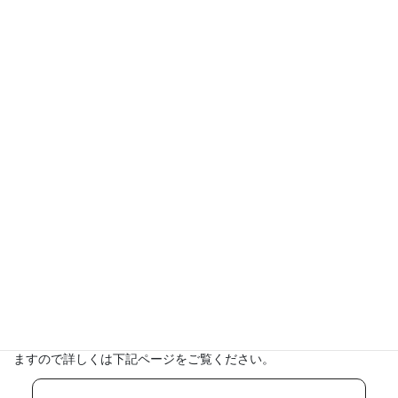
平成３０年９月２１日の通達により、一定の条件を満たすことで
デジタルダーツ機とシュミレーションゴルフが設置台数の制限規
制から外されました！
これまでの１０％ルールは適用されなくなりますが、条件もあり
ますので詳しくは下記ページをご覧ください。