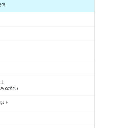
提供
以上
上ある場合）
ス以上