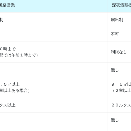
風俗営業
深夜酒類
制
届出制
不可
０時まで
制限なし
部では午前１時まで）
無し
．５㎡以上
９．５㎡
室以上ある場合）
（２室以
クス以上
２０ルク
無し