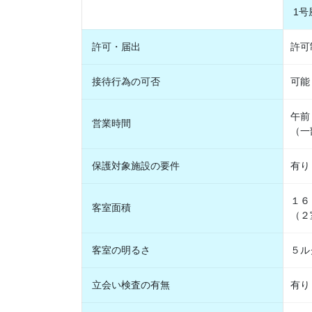
1号
許可・届出
許可
接待行為の可否
可能
午前
営業時間
（一
保護対象施設の要件
有り
１６
客室面積
（２
客室の明るさ
５ル
立会い検査の有無
有り