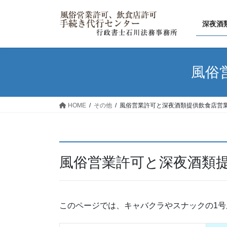
コ
ナ
ン
ビ
深夜酒
テ
ゲ
ン
ー
ツ
シ
へ
ョ
風俗
ス
ン
キ
に
ッ
移
HOME
その他
風俗営業許可と深夜酒類提供飲食店営
プ
動
風俗営業許可と深夜酒類
このページでは、キャバクラやスナックの1