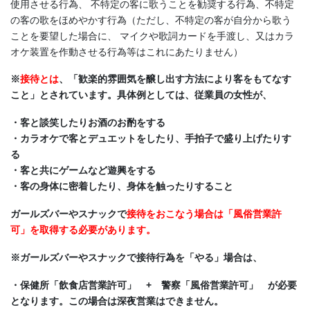
使用させる行為、 不特定の客に歌うことを勧奨する行為、不特定
の客の歌をほめやかす行為（ただし、不特定の客が自分から歌う
ことを要望した場合に、 マイクや歌詞カードを手渡し、又はカラ
オケ装置を作動させる行為等はこれにあたりません）
※
接待とは
、「歓楽的雰囲気を醸し出す方法により客をもてなす
こと」とされています。具体例としては、従業員の女性が、
・客と談笑したりお酒のお酌をする
・カラオケで客とデュエットをしたり、手拍子で盛り上げたりす
る
・客と共にゲームなど遊興をする
・客の身体に密着したり、身体を触ったりすること
ガールズバーやスナックで
接待をおこなう場合は「風俗営業許
可」を取得する必要があります。
※ガールズバーやスナックで接待行為を「やる」場合は、
・保健所「飲食店営業許可」 + 警察「風俗営業許可」 が必要
となります。この場合は深夜営業はできません。