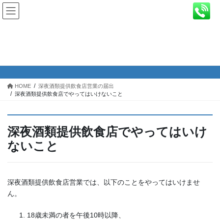
コ
ナ
ン
ビ
テ
ゲ
ン
ー
深夜酒類提供飲食店でやってはいけ
ツ
シ
ないこと
へ
ョ
ス
ン
キ
に
HOME
深夜酒類提供飲食店営業の届出
ッ
移
深夜酒類提供飲食店でやってはいけないこと
プ
動
深夜酒類提供飲食店でやってはいけ
ないこと
深夜酒類提供飲食店営業では、以下のことをやってはいけませ
ん。
18歳未満の者を午後10時以降、