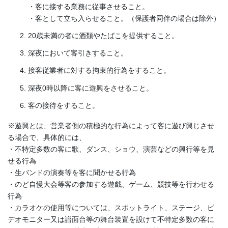
・客に接する業務に従事させること。
・客として立ち入らせること。（保護者同伴の場合は除外）
20歳未満の者に酒類やたばこを提供すること。
深夜において客引きすること。
接客従業者に対する拘束的行為をすること。
深夜0時以降に客に遊興をさせること。
客の接待をすること。
※遊興とは、営業者側の積極的な行為によって客に遊び興じさせ
る場合で、具体的には、
・不特定多数の客に歌、ダンス、ショウ、演芸などの興行等を見
せる行為
・生バンドの演奏等を客に聞かせる行為
・のど自慢大会等客の参加する遊戯、ゲーム、競技等を行わせる
行為
・カラオケの使用等については、スポットライト、ステージ、ビ
デオモニター又は譜面台等の舞台装置を設けて不特定多数の客に