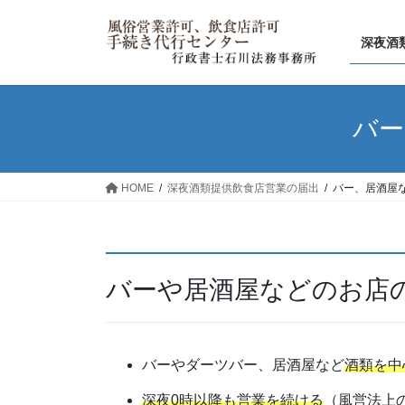
コ
ナ
ン
ビ
深夜酒
テ
ゲ
ン
ー
ツ
シ
へ
ョ
バー
ス
ン
キ
に
ッ
移
HOME
深夜酒類提供飲食店営業の届出
バー、居酒屋
プ
動
バーや居酒屋などのお店
バーやダーツバー、居酒屋など
酒類を中
深夜0時以降も営業を続ける
（風営法上