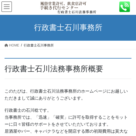
コ
ナ
ン
ビ
テ
ゲ
ン
ー
行政書士石川事務所
ツ
シ
へ
ョ
ス
ン
HOME
行政書士石川事務所
キ
に
ッ
移
プ
動
行政書士石川法務事務所概要
このたびは、行政書士石川法務事務所のホームページにお越しい
ただきまして誠にありがとうございます。
行政書士の石川稔です。
当事務所では、「迅速」「確実」に許可を取得することをモット
ーに日々皆様のサポートをさせていただいております。
居酒屋やバー、キャバクラなどを開店する際の初期費用は莫大な