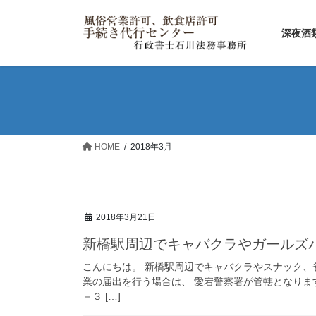
コ
ナ
ン
ビ
深夜酒
テ
ゲ
ン
ー
ツ
シ
へ
ョ
ス
ン
キ
に
ッ
移
HOME
2018年3月
プ
動
2018年3月21日
新橋駅周辺でキャバクラやガールズ
こんにちは。 新橋駅周辺でキャバクラやスナック、
業の届出を行う場合は、 愛宕警察署が管轄となりま
－３ […]