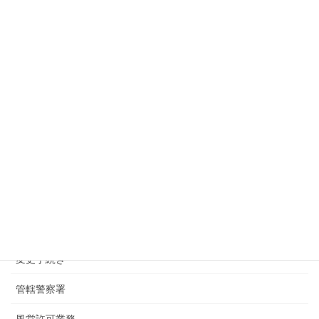
2025年6月19日
下北沢でバーの深夜酒類提供飲食店の届出
2025年4月24日
千葉県の君津で風営法の店舗検査
2025年4月16日
千葉県の君津で風営法許可の申請へ
2025年3月17日
カテゴリー
お知らせ
変更手続き
管轄警察署