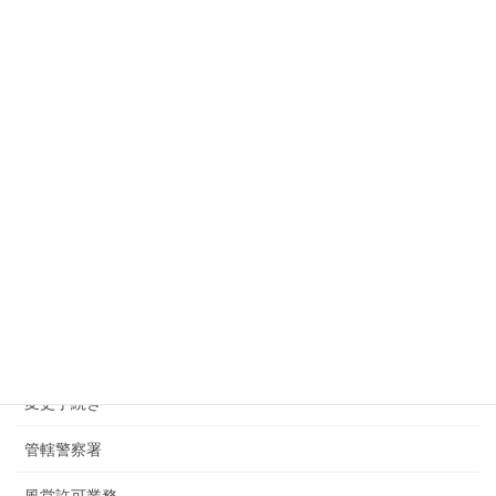
2025年6月19日
下北沢でバーの深夜酒類提供飲食店の届出
2025年4月24日
千葉県の君津で風営法の店舗検査
2025年4月16日
千葉県の君津で風営法許可の申請へ
2025年3月17日
カテゴリー
お知らせ
変更手続き
管轄警察署