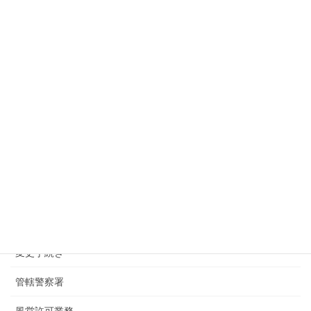
2025年6月19日
下北沢でバーの深夜酒類提供飲食店の届出
2025年4月24日
千葉県の君津で風営法の店舗検査
2025年4月16日
千葉県の君津で風営法許可の申請へ
2025年3月17日
カテゴリー
お知らせ
変更手続き
管轄警察署