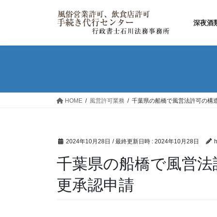
コ
ナ
ン
ビ
深夜酒
テ
ゲ
ン
ー
ツ
シ
へ
ョ
ス
ン
キ
に
ッ
移
HOME
風営許可業務
千葉県の船橋で風営法許可の構
プ
動
2024年10月28日
/ 最終更新日時 :
2024年10月28日
h
千葉県の船橋で風営法
更承認申請