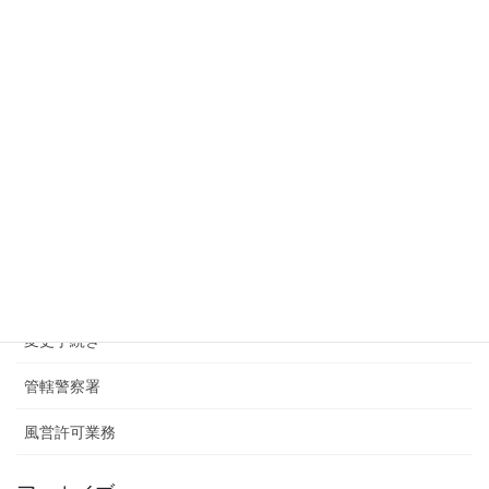
下北沢でバーの深夜酒類提供飲食店の届出
2025年4月24日
千葉県の君津で風営法の店舗検査
2025年4月16日
千葉県の君津で風営法許可の申請へ
2025年3月17日
カテゴリー
お知らせ
変更手続き
管轄警察署
風営許可業務