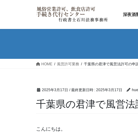
コ
ナ
ン
ビ
深夜酒
テ
ゲ
ン
ー
ツ
シ
へ
ョ
ス
ン
キ
に
ッ
移
HOME
風営許可業務
千葉県の君津で風営法許可の申
プ
動
2025年3月17日
/ 最終更新日時 :
2025年3月17日
hue
千葉県の君津で風営法
こんにちは。