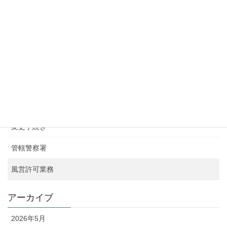
千葉県の君津で風営法の店舗検査
2025年4月16日
千葉県の君津で風営法許可の申請へ
2025年3月17日
カテゴリー
お知らせ
変更手続き
管轄警察署
風営許可業務
アーカイブ
2026年5月